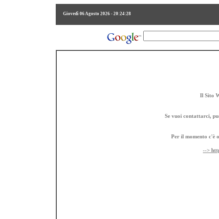
Giovedì 06 Agosto 2026 - 20:24:28
Il Sito 
Se vuoi contattarci, puo
Per il momento c'è on
--> htt